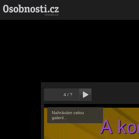
4
/
?
Nahrávám celou
galerii...