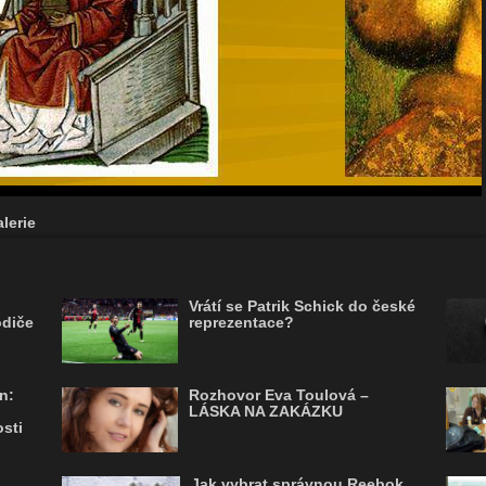
lerie
Vrátí se Patrik Schick do české
odiče
reprezentace?
n:
Rozhovor Eva Toulová –
LÁSKA NA ZAKÁZKU
sti
Jak vybrat správnou Reebok