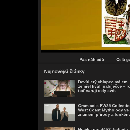
Pás náhledů
Celá ga
Save
Nejnovější články
Devítiletý chlapec málem
zemřel kvůli nabíječce – r
teď varují celý svět
Gramicci’s FW25 Collectio
West Coast Mythology ve
znamení přírody a funkčno
Hračky pro děti? Jedině z