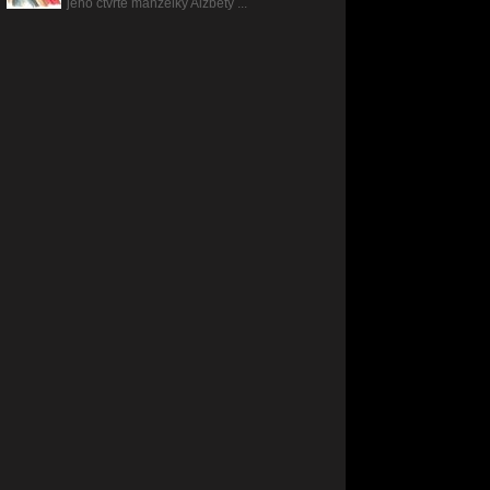
jeho čtvrté manželky Alžběty ...