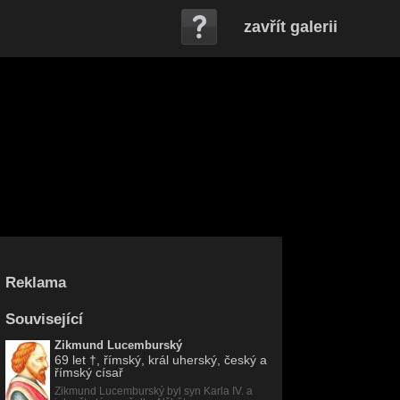
zavřít galerii
Reklama
Související
Zikmund Lucemburský
69 let
†, římský, král uherský, český a
římský císař
Zikmund Lucemburský byl syn Karla IV. a