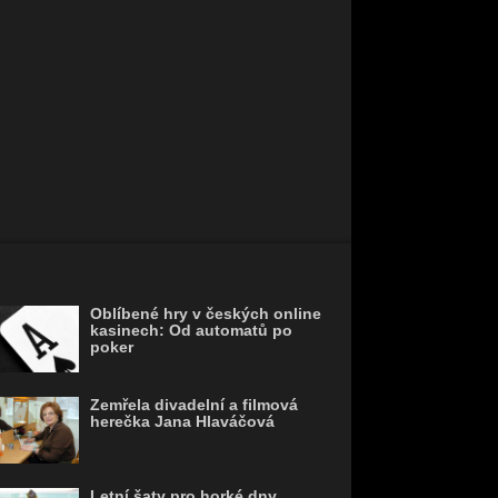
Oblíbené hry v českých online
kasinech: Od automatů po
poker
Zemřela divadelní a filmová
herečka Jana Hlaváčová
Letní šaty pro horké dny