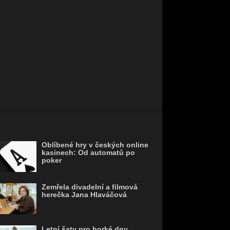
Oblíbené hry v českých online
kasinech: Od automatů po
poker
Zemřela divadelní a filmová
herečka Jana Hlaváčová
Letní šaty pro horké dny