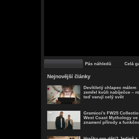
Pás náhledů
Celá ga
Save
Nejnovější články
Devítiletý chlapec málem
zemřel kvůli nabíječce – r
teď varují celý svět
Gramicci’s FW25 Collectio
West Coast Mythology ve
znamení přírody a funkčno
Hračky pro děti? Jedině z