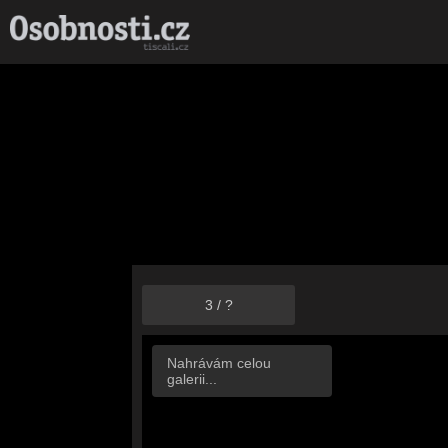
3
/
?
Nahrávám celou
galerii...