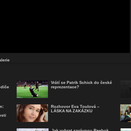
lerie
Vrátí se Patrik Schick do české
odiče
reprezentace?
n:
Rozhovor Eva Toulová –
LÁSKA NA ZAKÁZKU
sti
Jak vybrat správnou Reebok