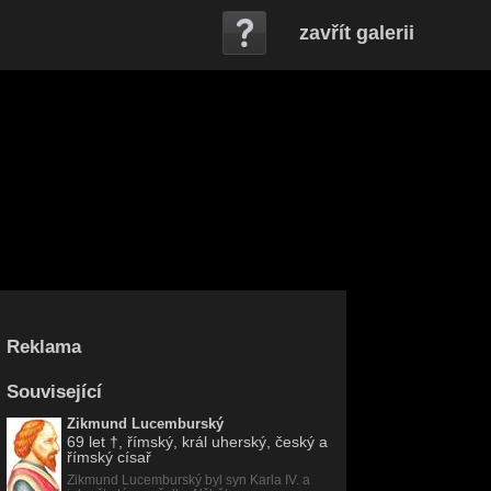
zavřít galerii
Reklama
Související
Zikmund Lucemburský
69 let
†, římský, král uherský, český a
římský císař
Zikmund Lucemburský byl syn Karla IV. a