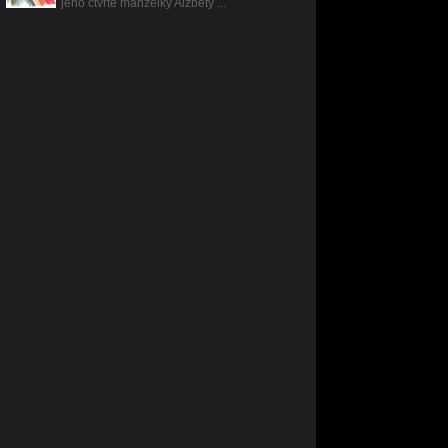
jeho čtvrté manželky Alžběty ...